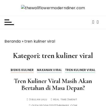
L
o
thewallflowermoderndiner.com
m
p
a
t
k
Beranda
»
tren kuliner viral
e
k
Kategori:
tren kuliner viral
o
n
t
BISNIS KULINER
MAKANAN VIRAL
TREN KULINER VIRAL
e
n
Tren Kuliner Viral Masih Akan
Bertahan di Masa Depan?
3 BULAN LALU
REAL TIME:
3MENIT
OLEH
SEOGATES123@GMAIL.COM