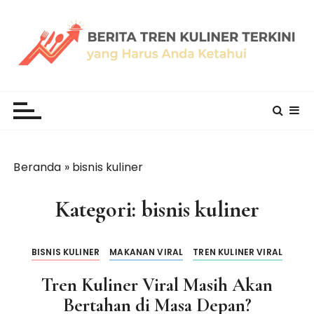
L
o
m
p
a
thewallflowermoderndiner.com
t
k
e
k
o
Beranda
»
bisnis kuliner
n
t
Kategori:
bisnis kuliner
e
n
BISNIS KULINER
MAKANAN VIRAL
TREN KULINER VIRAL
Tren Kuliner Viral Masih Akan
Bertahan di Masa Depan?