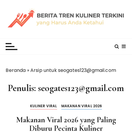
L
o
m
p
a
thewallflowermoderndiner.com
t
k
e
k
o
Beranda
»
Arsip untuk seogates123@gmail.com
n
t
Penulis:
seogates123@gmail.com
e
n
KULINER VIRAL
MAKANAN VIRAL 2026
Makanan Viral 2026 yang Paling
Diburu Pecinta Kuliner