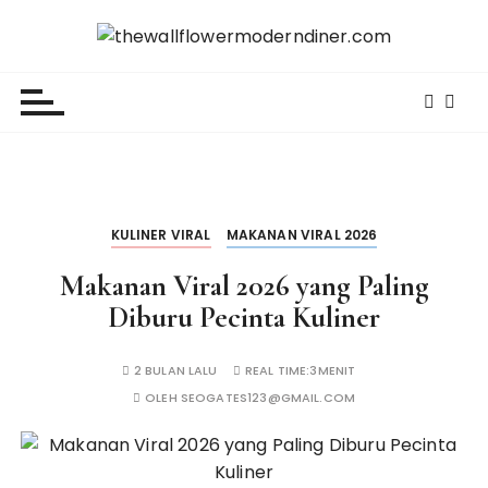
L
o
thewallflowermoderndiner.com
m
p
a
t
k
e
k
KULINER VIRAL
MAKANAN VIRAL 2026
o
Makanan Viral 2026 yang Paling
n
t
Diburu Pecinta Kuliner
e
n
2 BULAN LALU
REAL TIME:
3MENIT
OLEH
SEOGATES123@GMAIL.COM